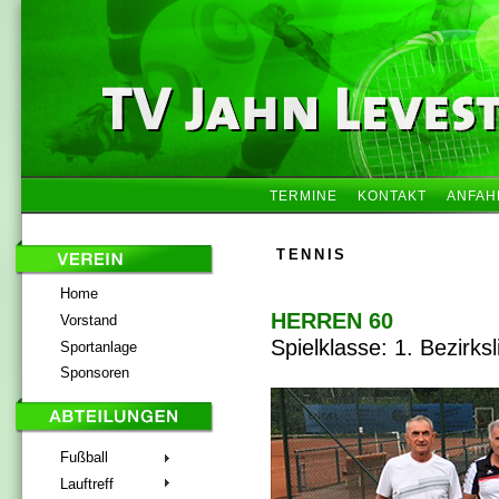
TERMINE
KONTAKT
ANFAH
TENNIS
Home
HERREN 60
Vorstand
Spielklasse: 1. Bezirksl
Sportanlage
Sponsoren
Fußball
Lauftreff