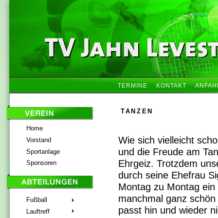
TERMINE
KONTAKT
ANFAH
TANZEN
Home
Wie sich vielleicht sc
Vorstand
und die Freude am Tanz
Sportanlage
Ehrgeiz. Trotzdem unse
Sponsoren
durch seine Ehefrau Si
Montag zu Montag ein 
manchmal ganz schön d
Fußball
passt hin und wieder n
Lauftreff