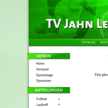
TERMINE
KON
Home
Vorstand
Sportanlage
Sponsoren
Fußball
Lauftreff